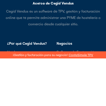
Acerca de Cegid Vendus
Cegid Vendus es un software de TPV, gestión y facturación
online que te permite administrar una PYME de hostelería o
comercio desde cualquier sitio.
¿Por qué Cegid Vendus?
Negocios
Hardware
Software de Facturación
¡Gestión y facturación para su negocio!
ContaSimple TPV
Testimonios
Software TPV
Vendus Desktop
Software de TPV para
hostelería
Software de Facturación y
gestión
Software Tienda de Ropa